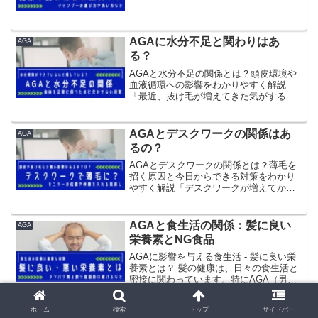
でなければ、髪は十分に育ちません。特
にAGA（男性型脱毛症）に悩む方にとっ
て、頭皮ケアは薄毛予防や進行抑制に役
立つ基本的なアプ...
AGAに水分不足と関わりはあ
AGA
る？
AGAと水分不足の関係とは？頭皮環境や
血液循環への影響をわかりやすく解説
「最近、抜け毛が増えてきた気がする」
「AGAが気になるけれど、水分不足も関
係しているのだろうか」と感じている方
は少なくありません。AGAは男性型脱毛
AGAとデスクワークの関係はあ
AGA
症とも呼ばれ、主に男...
るの？
AGAとデスクワークの関係とは？薄毛を
招く原因と今日からできる対策をわかり
やすく解説「デスクワークが増えてから
抜け毛が気になる」「長時間PCやスマホ
を使っていると頭皮に悪い影響があるの
では？」と感じている方は少なくありま
AGAと食生活の関係：髪に良い
AGA
せん。現代では、仕事...
栄養素とNG食品
AGAに影響を与える食生活 - 髪に良い栄
養素とは？ 髪の健康は、日々の食生活と
密接に関わっています。特にAGA（男性
型脱毛症）の予防や進行抑制を目指す場
合、栄養バランスの取れた食事が欠かせ
ホーム
検索
トップ
サイドバー
ません。本記事では、髪に良い栄養素を
心の健康が髪を守る：AGAとス
AGA