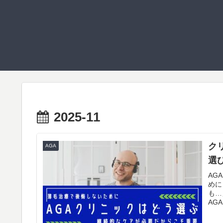
2025-11
ク
AGA
選
AG
めに
も…
AG